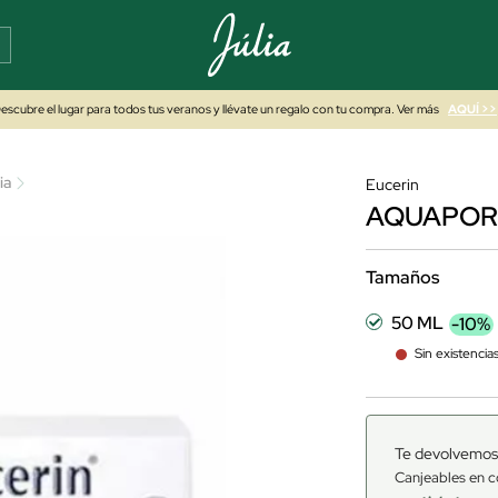
escubre el lugar para todos tus veranos y llévate un regalo con tu compra. Ver más
AQUÍ >>
ia
Eucerin
AQUAPORI
Tamaños
50 ML
-10%
Sin existencia
Te devolvemos
Canjeables en c