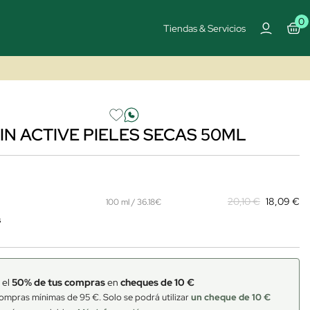
0
Tiendas & Servicios
N ACTIVE PIELES SECAS 50ML
20,10 €
18,09 €
100 ml / 36.18€
s
 el
50% de tus compras
en
cheques de 10 €
ompras mínimas de 95 €. Solo se podrá utilizar
un cheque de 10 €