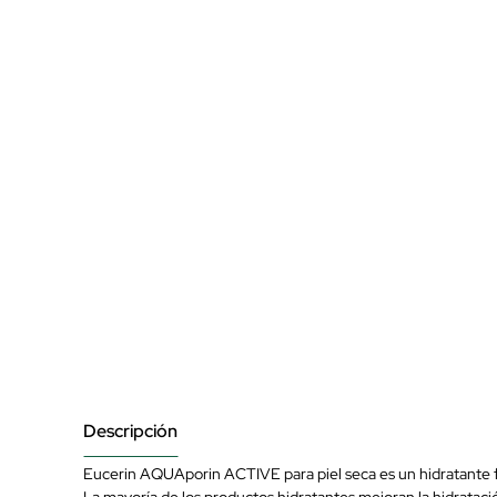
Descripción
Eucerin AQUAporin ACTIVE para piel seca es un hidratante faci
La mayoría de los productos hidratantes mejoran la hidratación