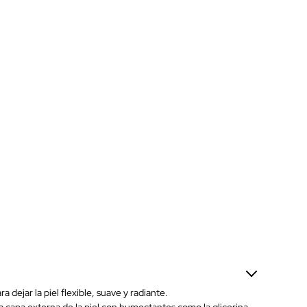
dejar la piel flexible, suave y radiante.
 la capa externa de la piel con humectantes como la glicerina.