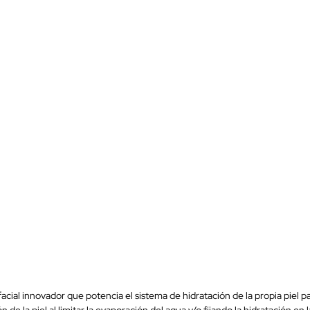
al innovador que potencia el sistema de hidratación de la propia piel para 
 de la piel al limitar la evaporación del agua y/o fijando la hidratación en