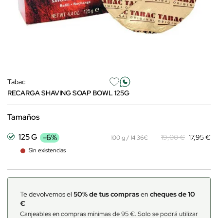
Tabac
RECARGA SHAVING SOAP BOWL 125G
Tamaños
125 G
-6%
19,00 €
17,95 €
100 g / 14.36€
Sin existencias
Te devolvemos el
50% de tus compras
en
cheques de 10
€
Canjeables en compras mínimas de 95 €. Solo se podrá utilizar