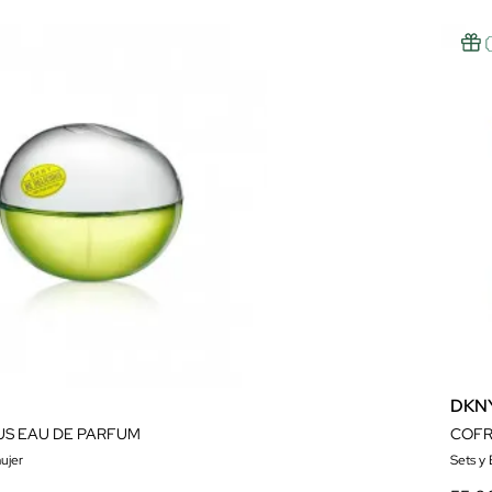
DKN
US EAU DE PARFUM
COFR
ujer
Sets y