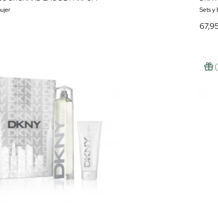
ujer
Sets y
67,9