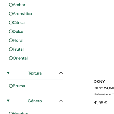
Ambar
Aromática
Cítrica
Dulce
Floral
Frutal
Oriental
Textura
DKNY
Bruma
DKNY WOME
Perfumes de m
Género
41,95 €
Hombre