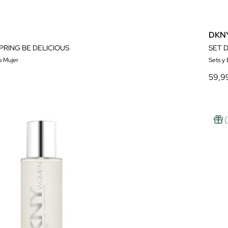
DKN
PRING BE DELICIOUS
SET 
s Mujer
Sets y
59,9