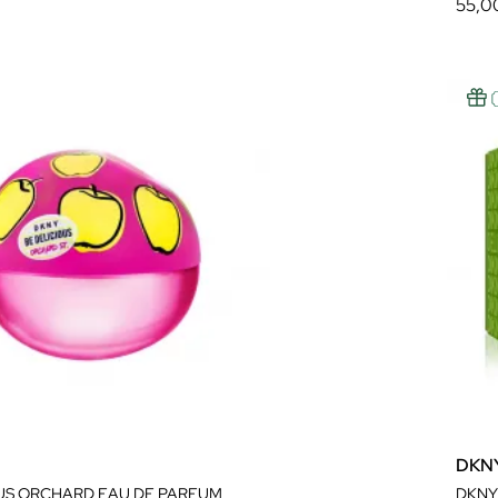
55,0
DKN
OUS ORCHARD EAU DE PARFUM
DKNY