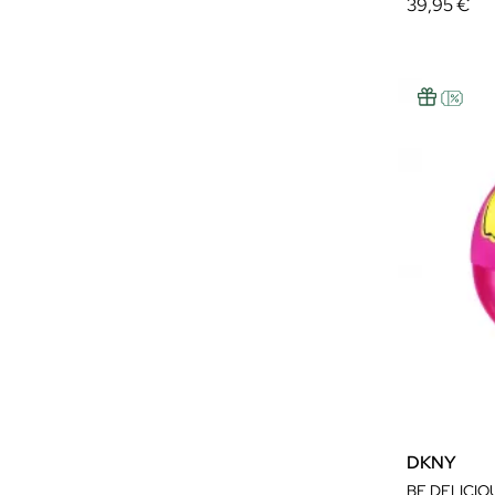
39,95 €
DKNY
BE DELICI