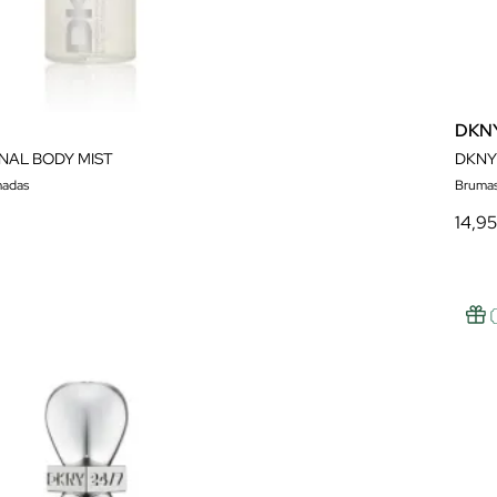
DKN
NAL BODY MIST
DKNY
madas
Brumas
14,9