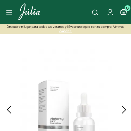
0
Descubre el lugar para todos tus veranos y llévate un regalo con tu compra. Ver más
AQUÍ>>