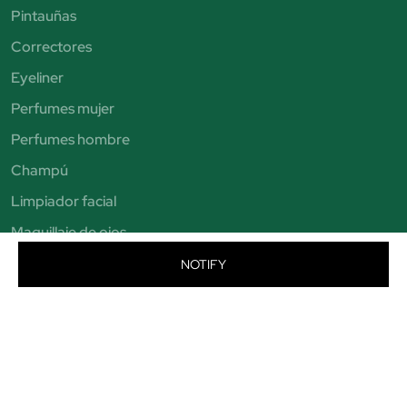
Pintauñas
Correctores
Eyeliner
Perfumes mujer
Perfumes hombre
Champú
Limpiador facial
Maquillaje de ojos
Brochas de maquillaje
NOTIFY
Sombras de ojos
Exfoliante facial
Autobronceadores
Pintalabios