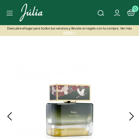
0
Descubre el lugar para todos tus veranos y llévate un regalo con tu compra. Ver más
AQUÍ>>