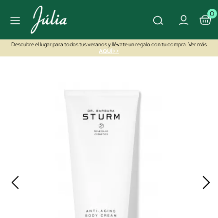
0
Descubre el lugar para todos tus veranos y llévate un regalo con tu compra. Ver más
AQUÍ>>