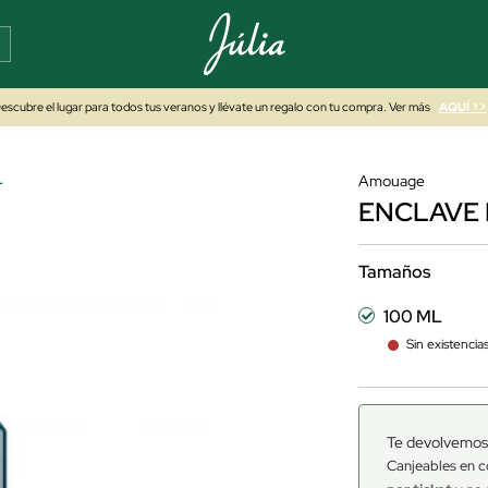
escubre el lugar para todos tus veranos y llévate un regalo con tu compra. Ver más
AQUÍ >>
L
Amouage
ENCLAVE 
Tamaños
100 ML
Sin existencia
Te devolvemos
Canjeables en c