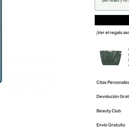
por ticket
y no 
¡Ver el regalo a
Citas Personaliz
Devolución Grat
Beauty Club
Envío Gratuito