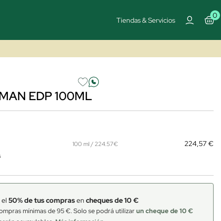
0
Tiendas & Servicios
MAN EDP 100ML
224,57 €
100 ml / 224.57€
s
 el
50% de tus compras
en
cheques de 10 €
ompras mínimas de 95 €. Solo se podrá utilizar
un cheque de 10 €