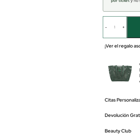
por ticket
y no 
-
+
¡Ver el regalo a
Citas Personaliz
Devolución Grat
Beauty Club