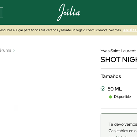
escubre el lugar para todos tus veranos y llévate un regalo con tu compra. Ver más
AQUÍ >>
érums
Yves Saint Laurent
SHOT NIG
Tamaños
50 ML
Disponible
Te devolvemos
Canjeables en c