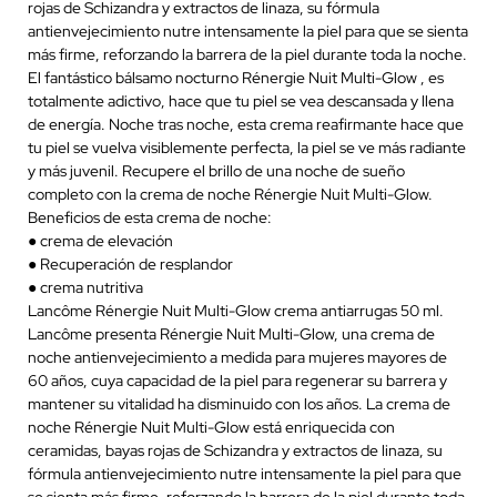
rojas de Schizandra y extractos de linaza, su fórmula
antienvejecimiento nutre intensamente la piel para que se sienta
más firme, reforzando la barrera de la piel durante toda la noche.
El fantástico bálsamo nocturno Rénergie Nuit Multi-Glow , es
totalmente adictivo, hace que tu piel se vea descansada y llena
de energía. Noche tras noche, esta crema reafirmante hace que
tu piel se vuelva visiblemente perfecta, la piel se ve más radiante
y más juvenil. Recupere el brillo de una noche de sueño
completo con la crema de noche Rénergie Nuit Multi-Glow.
Beneficios de esta crema de noche:
● crema de elevación
● Recuperación de resplandor
● crema nutritiva
Lancôme Rénergie Nuit Multi-Glow crema antiarrugas 50 ml.
Lancôme presenta Rénergie Nuit Multi-Glow, una crema de
noche antienvejecimiento a medida para mujeres mayores de
60 años, cuya capacidad de la piel para regenerar su barrera y
mantener su vitalidad ha disminuido con los años. La crema de
noche Rénergie Nuit Multi-Glow está enriquecida con
ceramidas, bayas rojas de Schizandra y extractos de linaza, su
fórmula antienvejecimiento nutre intensamente la piel para que
se sienta más firme, reforzando la barrera de la piel durante toda