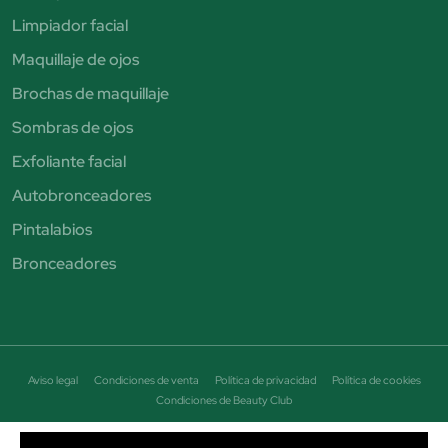
Limpiador facial
Maquillaje de ojos
Brochas de maquillaje
Sombras de ojos
Exfoliante facial
Autobronceadores
Pintalabios
Bronceadores
Aviso legal
Condiciones de venta
Política de privacidad
Política de cookies
Condiciones de Beauty Club
© Perfumería Júlia. Todos los derechos reservados - CIF B19464684