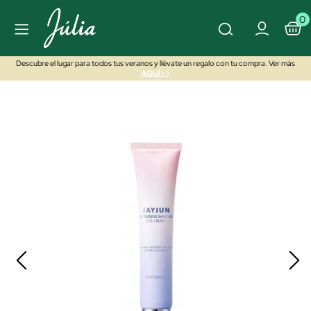
0
Descubre el lugar para todos tus veranos y llévate un regalo con tu compra. Ver más
AQUÍ>>