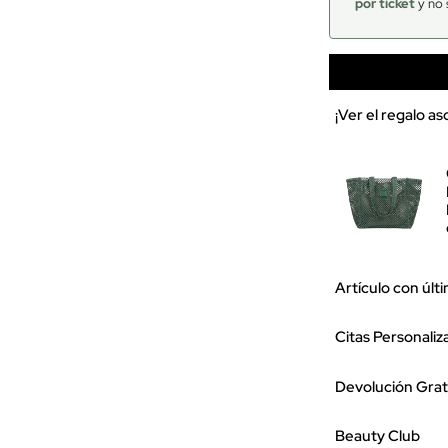
por ticket
y no 
¡Ver el regalo a
Artículo con últ
Citas Personaliz
Devolución Grat
Beauty Club