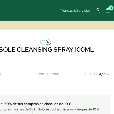
0
Tiendas & Servicios
NSOLE CLEANSING SPRAY 100ML
26,00 €
4,99 €
100 ml / 4.99€
s
 el
50% de tus compras
en
cheques de 10 €
ompras mínimas de 95 €. Solo se podrá utilizar
un cheque de 10 €