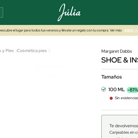
escubre el lugar para todos tus veranos y llévate un regalo con tu compra. Ver más
AQUÍ >>
 y Pies
Cosmética pies
Margaret Dabbs
SHOE & I
Tamaños
100 ML
-81%
Sin existencia
Te devolvemos
Canjeables en c