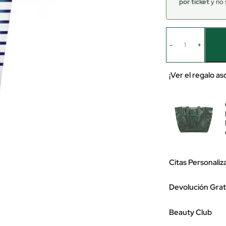
por ticket
y no 
-
+
¡Ver el regalo a
Citas Personaliz
Devolución Grat
Beauty Club