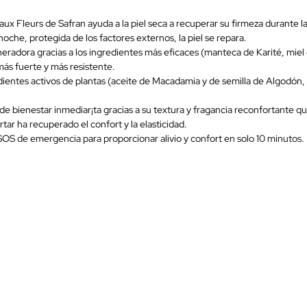
ux Fleurs de Safran ayuda a la piel seca a recuperar su firmeza durante l
 noche, protegida de los factores externos, la piel se repara.
neradora gracias a los ingredientes más eficaces (manteca de Karité, miel 
 más fuerte y más resistente.
edientes activos de plantas (aceite de Macadamia y de semilla de Algodón,
de bienestar inmediar¡ta gracias a su textura y fragancia reconfortante q
rtar ha recuperado el confort y la elasticidad.
SOS de emergencia para proporcionar alivio y confort en solo 10 minutos.