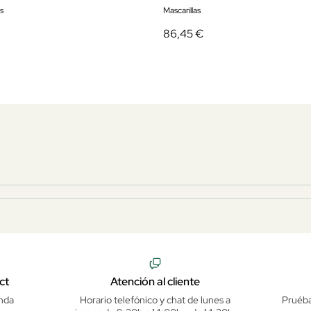
s
Mascarillas
86,45 €
ct
Atención al cliente
nda
Horario telefónico y chat de lunes a
Pruéba