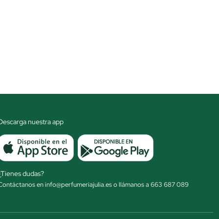
Descarga nuestra app
¿Tienes dudas?
Contáctanos en info@perfumeriajulia.es o llámanos a 663 687 089