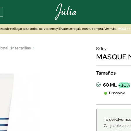
escubre el lugar para todos tus veranos y llévate un regalo con tu compra. Ver más
AQUÍ >>
ional
Mascarillas
Sisley
MASQUE N
Tamaños
60 ML
-30%
Disponible
Te devolvemos
Canjeables en c