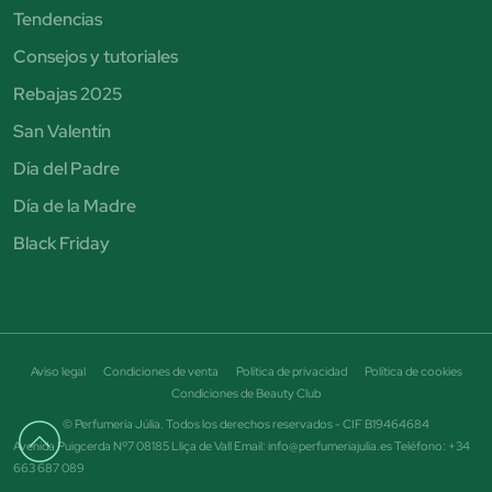
Tendencias
Consejos y tutoriales
Rebajas 2025
San Valentín
Día del Padre
Día de la Madre
Black Friday
Aviso legal
Condiciones de venta
Política de privacidad
Política de cookies
Condiciones de Beauty Club
© Perfumería Júlia. Todos los derechos reservados - CIF B19464684
Avenida Puigcerda Nº7 08185 Lliça de Vall Email: info@perfumeriajulia.es Teléfono: +34
663 687 089