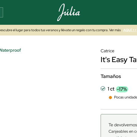
escubre el lugar para todos tus veranos y llévate un regalo con tu compra. Ver más
AQUÍ >>
 Waterproof
Catrice
It's Easy 
Tamaños
1 ct
-17%
Pocas unidad
Te devolvemos
Canjeables en c