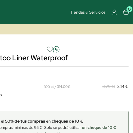
0
Tiendas & Servicios
Tatoo Liner Waterproof
3,79 €
3,14 €
100 ct / 314.00€
es
 el
50% de tus compras
en
cheques de 10 €
ompras mínimas de 95 €. Solo se podrá utilizar
un cheque de 10 €