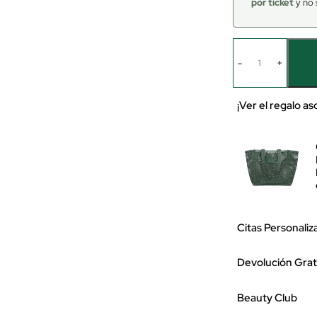
por ticket
y no 
-
+
¡Ver el regalo a
Citas Personaliz
Devolución Grat
Beauty Club