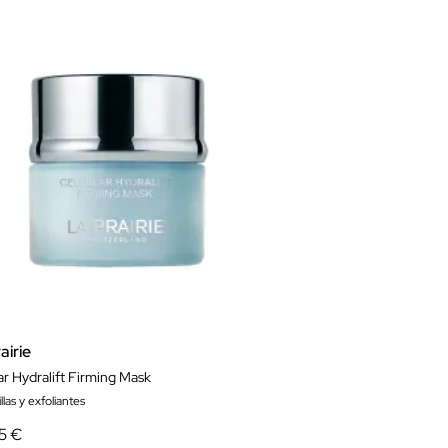
airie
ar Hydralift Firming Mask
llas y exfoliantes
5 €