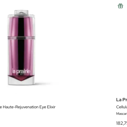
La Pr
e Haute-Rejuvenation Eye Elixir
Cellul
Mascari
182,7