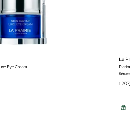
La Pr
Luxe Eye Cream
Platin
Sérum
1.20