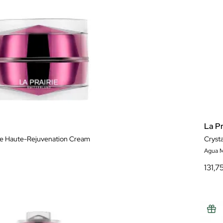
La Pr
re Haute-Rejuvenation Cream
Crysta
Agua M
131,7