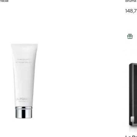
facial
Bruma 
148,