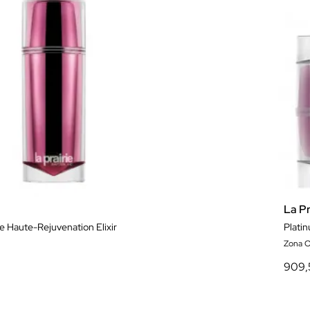
La Pr
e Haute-Rejuvenation Elixir
Plati
Zona O
909,