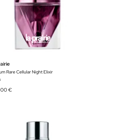
airie
um Rare Cellular Night Elixir
s
7,00 €