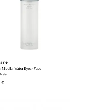
airie
l Micellar Water Eyes · Face
icelar
5 €