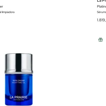
La Pr
er
Plati
l limpiadora
Sérum
1.819