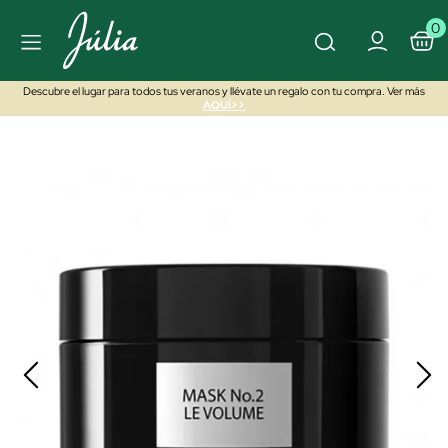
0
Descubre el lugar para todos tus veranos y llévate un regalo con tu compra. Ver más
AQUÍ>>