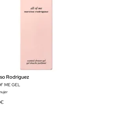
iso Rodriguez
OF ME GEL
mujer
 €