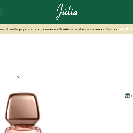
escubre el lugar para todos tus veranos y llévate un regalo con tu compra. Ver más
AQUÍ >>