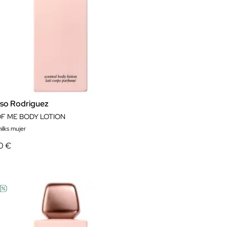
iso Rodriguez
OF ME BODY LOTION
ilks mujer
0 €