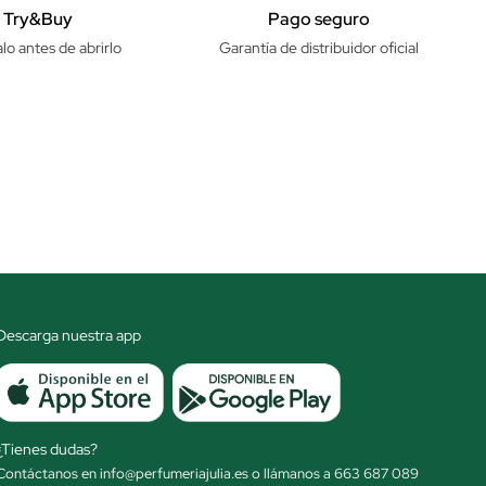
Try&Buy
Pago seguro
lo antes de abrirlo
Garantía de distribuidor oficial
Descarga nuestra app
¿Tienes dudas?
Contáctanos en info@perfumeriajulia.es o llámanos a 663 687 089