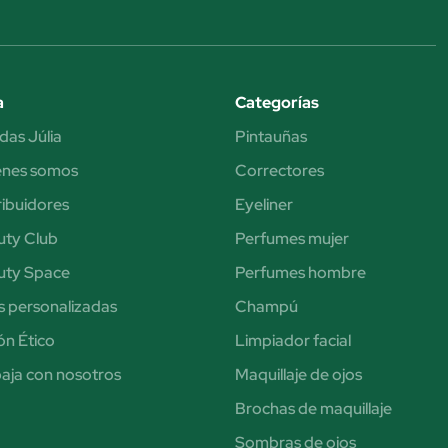
a
Categorías
das Júlia
Pintauñas
énes somos
Correctores
ribuidores
Eyeliner
uty Club
Perfumes mujer
uty Space
Perfumes hombre
s personalizadas
Champú
n Ético
Limpiador facial
aja con nosotros
Maquillaje de ojos
Brochas de maquillaje
Sombras de ojos