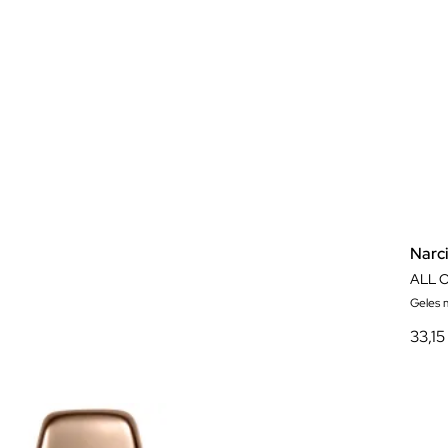
Narc
ALL 
Geles 
33,15