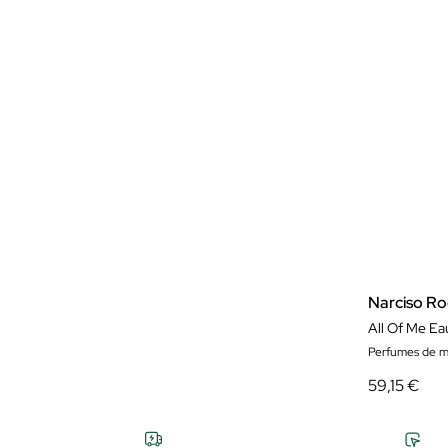
Narciso Ro
All Of Me Ea
Perfumes de m
59,15 €