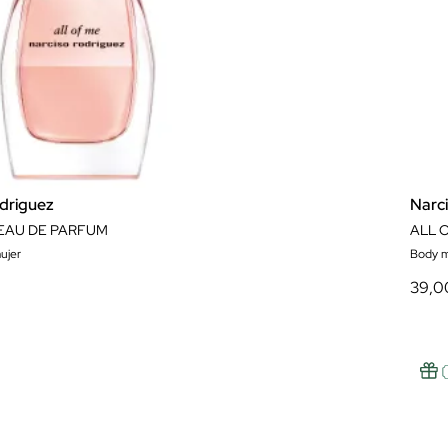
driguez
Narc
 EAU DE PARFUM
ALL 
ujer
Body m
39,0