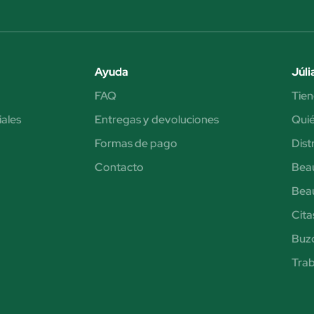
Ayuda
Júli
FAQ
Tien
iales
Entregas y devoluciones
Qui
Formas de pago
Dist
Contacto
Bea
Bea
Cita
Buzó
Trab