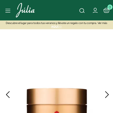
0
Descubre el lugar para todos tus veranos y llévate un regalo con tu compra. Ver más
AQUÍ>>