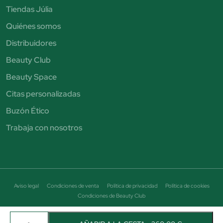
Tiendas Júlia
Quiénes somos
Distribuidores
Beauty Club
Beauty Space
Citas personalizadas
Buzón Ético
Trabaja con nosotros
Aviso legal
Condiciones de venta
Política de privacidad
Política de cookies
Condiciones de Beauty Club
© Perfumería Júlia. Todos los derechos reservados - CIF B19464684
Avenida Puigcerda Nº7 08185 Lliça de Vall Email: info@perfumeriajulia.es Teléfono: +34