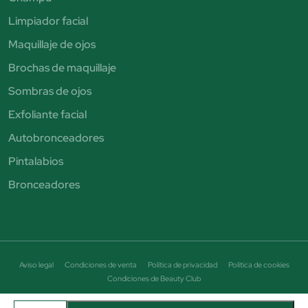
Limpiador facial
Maquillaje de ojos
Brochas de maquillaje
Sombras de ojos
Exfoliante facial
Autobronceadores
Pintalabios
Bronceadores
Aviso legal
Condiciones de venta
Política de privacidad
Política de cookies
Condiciones de Beauty Club
© Perfumería Júlia. Todos los derechos reservados - CIF B19464684