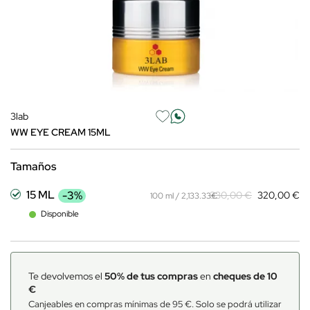
3lab
WW EYE CREAM 15ML
Tamaños
15 ML
-3%
330,00 €
320,00 €
100 ml / 2,133.33€
Disponible
Te devolvemos el
50% de tus compras
en
cheques de 10
€
Canjeables en compras mínimas de 95 €. Solo se podrá utilizar