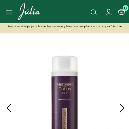
0
Descubre el lugar para todos tus veranos y llévate un regalo con tu compra. Ver más
AQUÍ>>