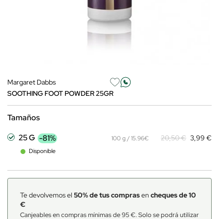
Margaret Dabbs
SOOTHING FOOT POWDER 25GR
Tamaños
25 G
-81%
20,50 €
3,99 €
100 g / 15.96€
Disponible
Te devolvemos el
50% de tus compras
en
cheques de 10
€
Canjeables en compras mínimas de 95 €. Solo se podrá utilizar