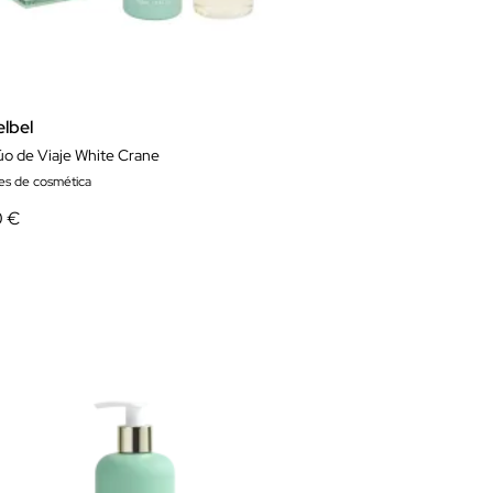
elbel
úo de Viaje White Crane
es de cosmética
0 €