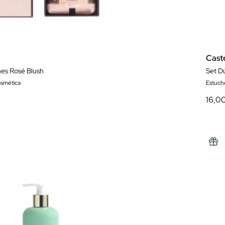
Cast
es Rosé Blush
Set D
osmética
Estuch
16,0