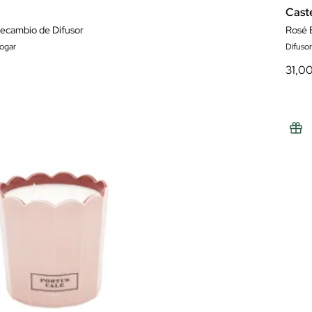
Cast
ecambio de Difusor
Rosé 
hogar
Difuso
31,0