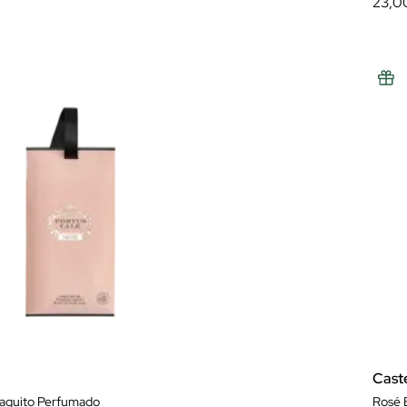
23,0
Cast
Saquito Perfumado
Rosé B