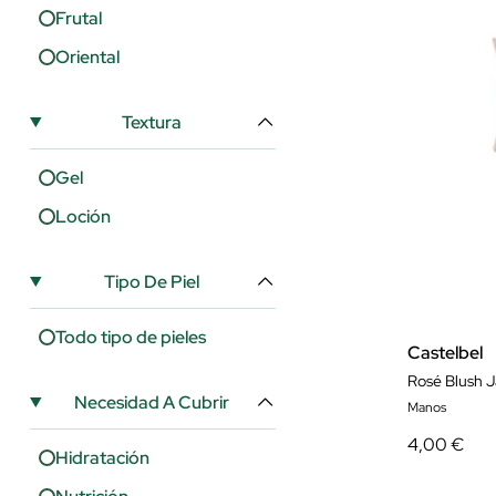
Frutal
Oriental
Textura
Gel
Loción
Tipo De Piel
Todo tipo de pieles
Castelbel
Rosé Blush 
Necesidad A Cubrir
Manos
4,00 €
Hidratación