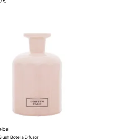
0 €
elbel
lush Botella Difusor