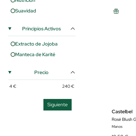
Nutrición
Suavidad
Principios Activos
Extracto de Jojoba
Manteca de Karité
Precio
4
€
240
€
Siguiente
Castelbel
Rosé Blush G
Manos