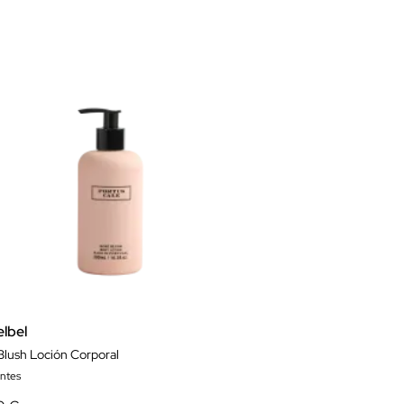
elbel
Blush Loción Corporal
antes