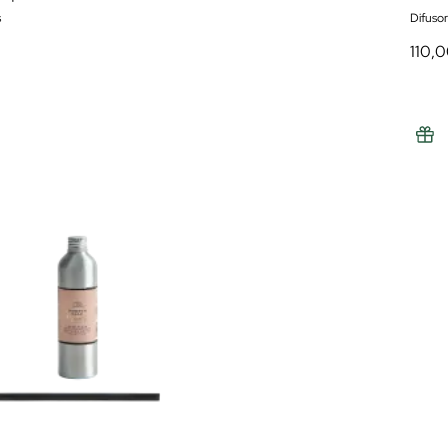
s
Difuso
110,