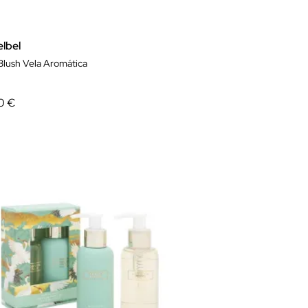
elbel
Blush Vela Aromática
0 €