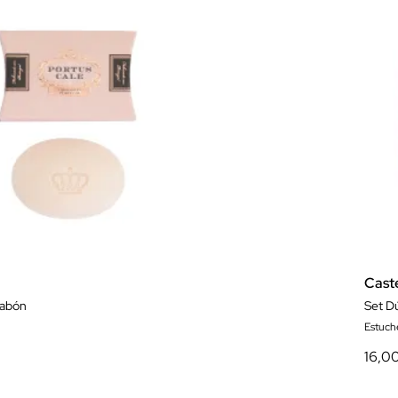
Cast
Jabón
Set D
Estuch
16,0