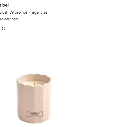
elbel
Blush Difusor de Fragancias
res del hogar
0 €