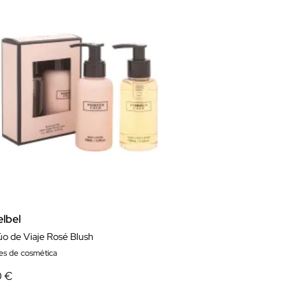
elbel
úo de Viaje Rosé Blush
es de cosmética
0 €