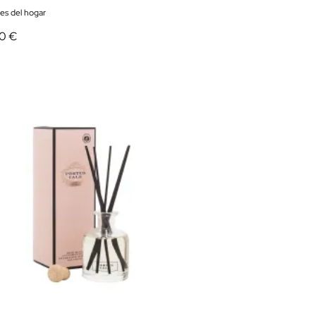
res del hogar
00 €