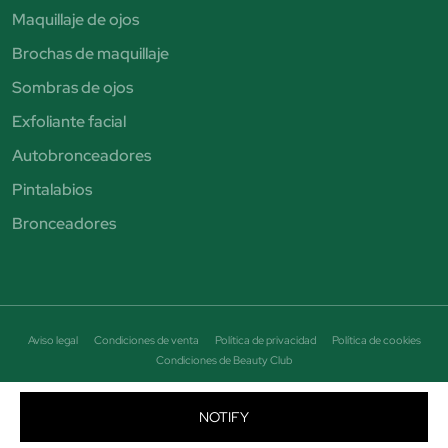
Maquillaje de ojos
Brochas de maquillaje
Sombras de ojos
Exfoliante facial
Autobronceadores
Pintalabios
Bronceadores
Aviso legal
Condiciones de venta
Política de privacidad
Política de cookies
Condiciones de Beauty Club
© Perfumería Júlia. Todos los derechos reservados - CIF B19464684
Avenida Puigcerda Nº7 08185 Lliça de Vall Email: info@perfumeriajulia.es Teléfono: +34
NOTIFY
663 687 089