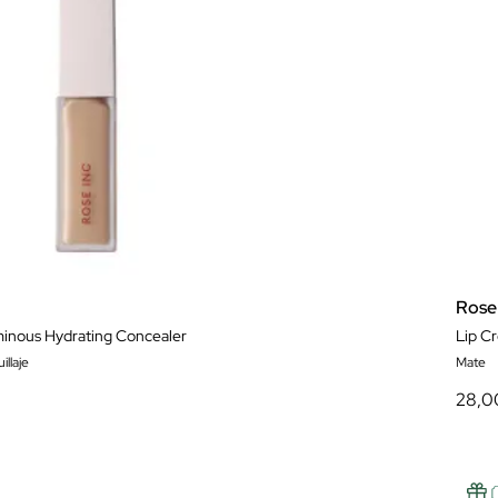
Rose
minous Hydrating Concealer
Lip C
llaje
Mate
28,0