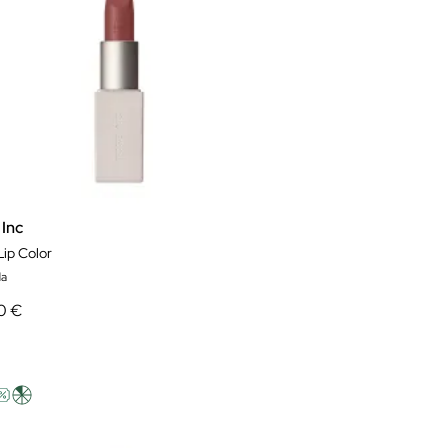
 Inc
Lip Color
da
0 €