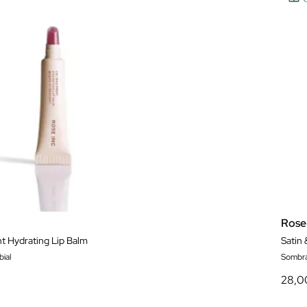
Rose
t Hydrating Lip Balm
Satin
ial
Sombra
28,0