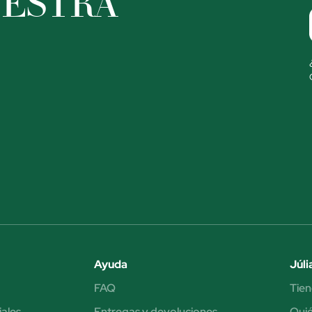
UESTRA
Ayuda
Júli
FAQ
Tien
iales
Entregas y devoluciones
Qui