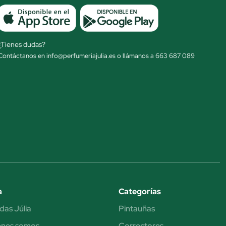
¿Tienes dudas?
Contáctanos en info@perfumeriajulia.es o llámanos a 663 687 089
a
Categorías
das Júlia
Pintauñas
énes somos
Correctores