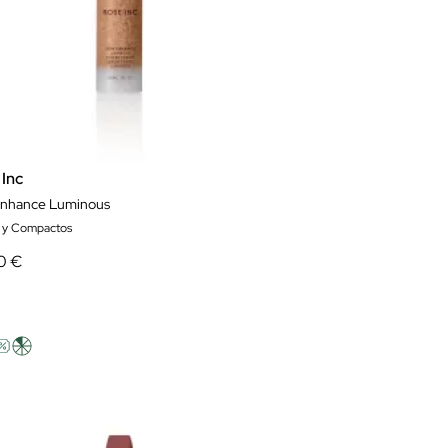
 Inc
Enhance Luminous
s y Compactos
0 €