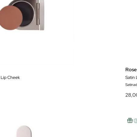
Rose
 Lip Cheek
Satin 
Satina
28,0