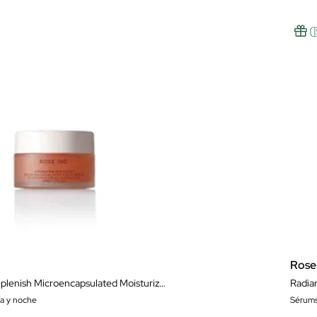
Rose
Hydration Replenish Microencapsulated Moisturizer
Radia
ía y noche
Sérum