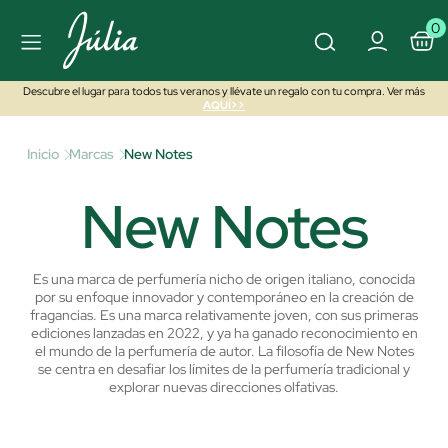
0
Descubre el lugar para todos tus veranos y llévate un regalo con tu compra. Ver más
AQUÍ>>
Inicio
Marcas
New Notes
New Notes
Es una marca de perfumería nicho de origen italiano, conocida
por su enfoque innovador y contemporáneo en la creación de
fragancias. Es una marca relativamente joven, con sus primeras
ediciones lanzadas en 2022, y ya ha ganado reconocimiento en
el mundo de la perfumería de autor. La filosofía de New Notes
se centra en desafiar los límites de la perfumería tradicional y
explorar nuevas direcciones olfativas.