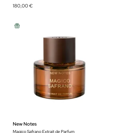
180,00 €
New Notes
Magico Safrano Extrait de Parfum