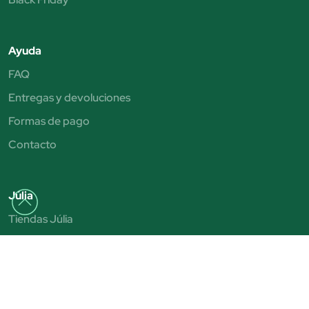
Ayuda
FAQ
Entregas y devoluciones
Formas de pago
Contacto
Júlia
Tiendas Júlia
Quiénes somos
Distribuidores
Beauty Club