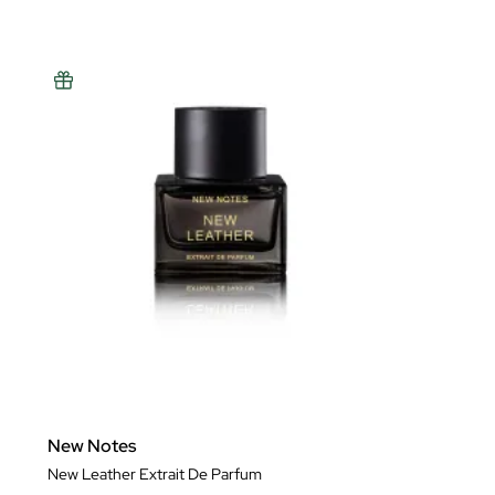
New Notes
New Leather Extrait De Parfum