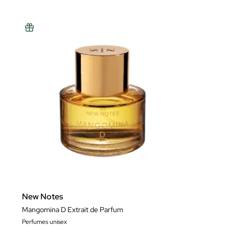
New Notes
Mangomina D Extrait de Parfum
Perfumes unisex