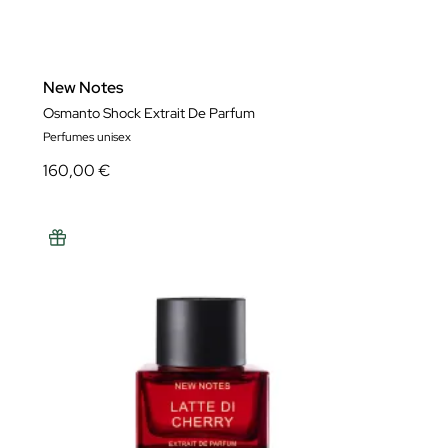
New Notes
Osmanto Shock Extrait De Parfum
Perfumes unisex
160,00 €