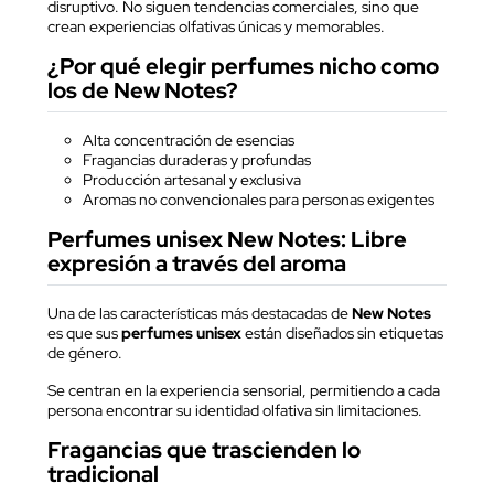
disruptivo. No siguen tendencias comerciales, sino que
crean experiencias olfativas únicas y memorables.
¿Por qué elegir perfumes nicho como
los de New Notes?
Alta concentración de esencias
Fragancias duraderas y profundas
Producción artesanal y exclusiva
Aromas no convencionales para personas exigentes
Perfumes unisex New Notes: Libre
expresión a través del aroma
Una de las características más destacadas de
New Notes
es que sus
perfumes unisex
están diseñados sin etiquetas
de género.
Se centran en la experiencia sensorial, permitiendo a cada
persona encontrar su identidad olfativa sin limitaciones.
Fragancias que trascienden lo
tradicional