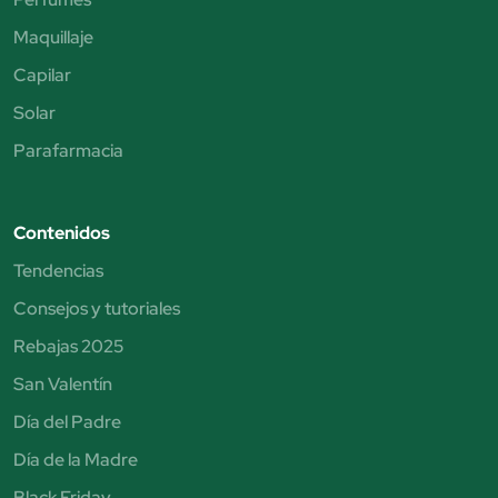
Maquillaje
Capilar
Solar
Parafarmacia
Contenidos
Tendencias
Consejos y tutoriales
Rebajas 2025
San Valentín
Día del Padre
Día de la Madre
Black Friday