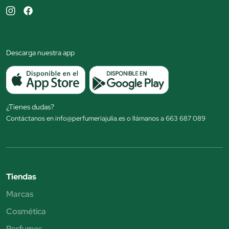
Descarga nuestra app
¿Tienes dudas?
Contáctanos en info@perfumeriajulia.es o llámanos a 663 687 089
Tiendas
Marcas
Cosmética
Perfumes