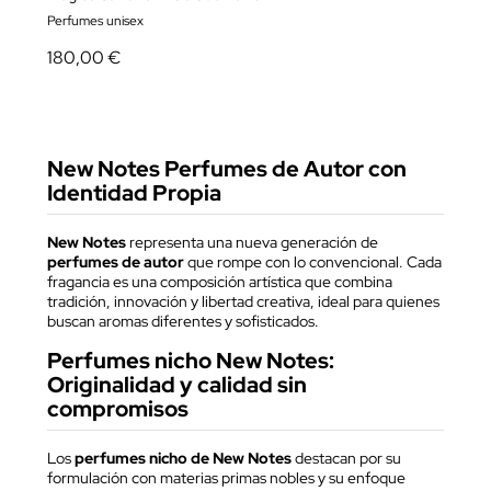
Perfumes unisex
180,00 €
New Notes Perfumes de Autor con
Identidad Propia
New Notes
representa una nueva generación de
perfumes de autor
que rompe con lo convencional. Cada
fragancia es una composición artística que combina
tradición, innovación y libertad creativa, ideal para quienes
buscan aromas diferentes y sofisticados.
Perfumes nicho New Notes:
Originalidad y calidad sin
compromisos
Los
perfumes nicho de New Notes
destacan por su
formulación con materias primas nobles y su enfoque