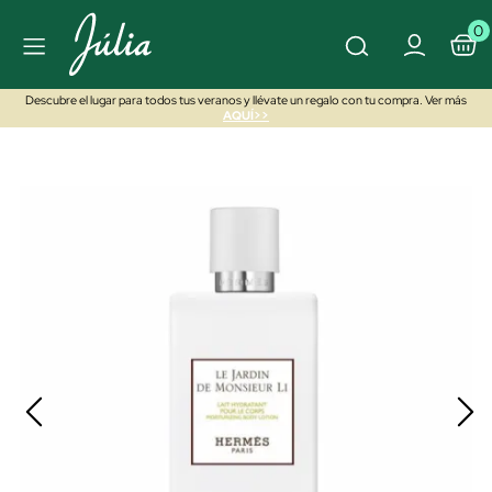
0
Descubre el lugar para todos tus veranos y llévate un regalo con tu compra. Ver más
AQUÍ>>