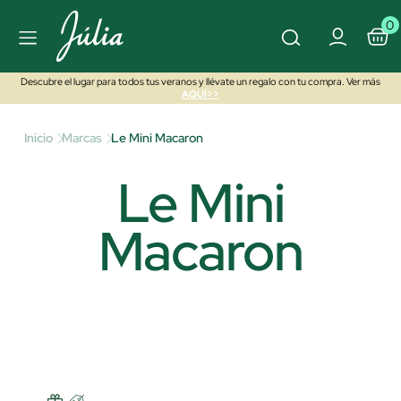
0
Descubre el lugar para todos tus veranos y llévate un regalo con tu compra. Ver más
AQUÍ>>
Inicio
Marcas
Le Mini Macaron
Le Mini
Macaron