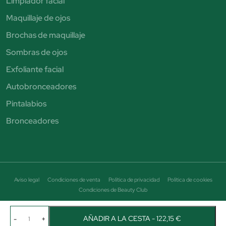
Limpiador facial
Maquillaje de ojos
Brochas de maquillaje
Sombras de ojos
Exfoliante facial
Autobronceadores
Pintalabios
Bronceadores
Aviso legal
Condiciones de venta
Política de privacidad
Política de cookies
Condiciones de Beauty Club
© Perfumería Júlia. Todos los derechos reservados - CIF B19464684
Avenida Puigcerda Nº7 08185 Lliça de Vall Email: info@perfumeriajulia.es Teléfono: +34
AÑADIR A LA CESTA - 122,15 €
-
+
663 687 089