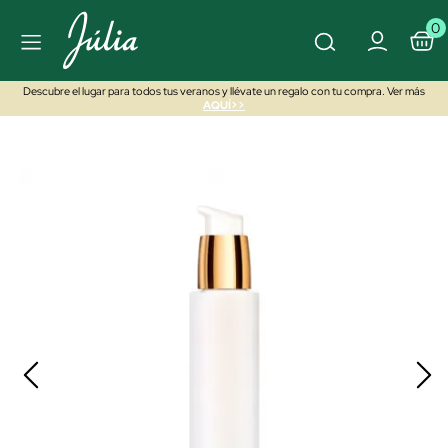
0
Descubre el lugar para todos tus veranos y llévate un regalo con tu compra. Ver más
AQUÍ>>