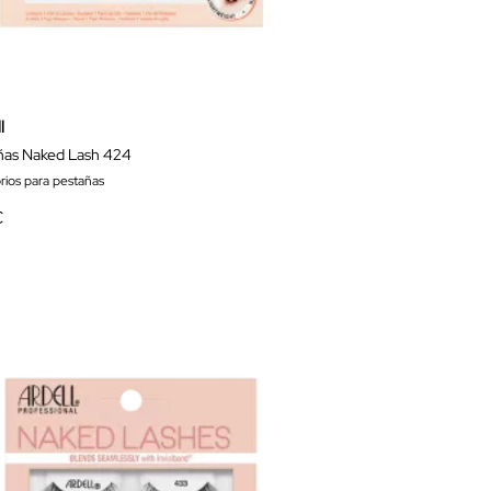
l
ñas Naked Lash 424
rios para pestañas
€