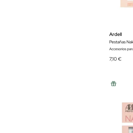
Ardell
Pestañas Nak
Accesorios par
7,10 €