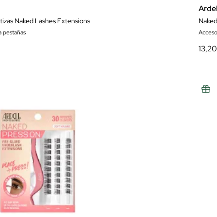
Ardel
tizas Naked Lashes Extensions
Naked 
a pestañas
Acceso
13,2