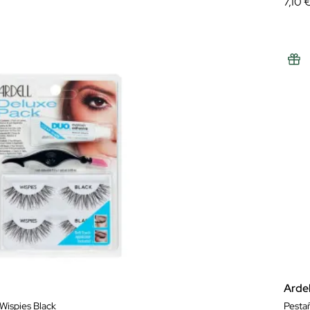
7,10 
Ardel
Wispies Black
Pestañ