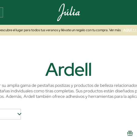
escubre el lugar para todos tus veranos y llévate un regalo con tu compra. Ver más
AQUÍ >>
Ardell
r su amplia gama de pestañas postizas y productos de belleza relacionados
stañas individuales como tiras completas. Sus productos están diseñados pa
os. Además, Ardell también ofrece adhesivos y herramientas para la apli