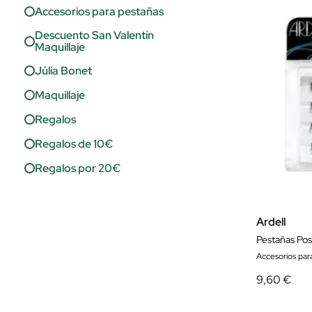
Accesorios para pestañas
Descuento San Valentín
Maquillaje
Júlia Bonet
Maquillaje
Regalos
Regalos de 10€
Regalos por 20€
Regalos por 30€
Regalos por Precios
Ardell
Pestañas Pos
Accesorios par
9,60 €