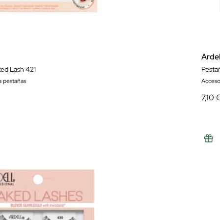
Ardel
ed Lash 421
Pesta
a pestañas
Acceso
7,10 