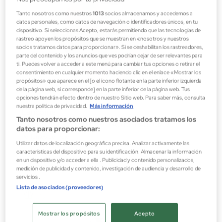
Tanto nosotros como nuestros
1013
socios almacenamos y accedemos a
datos personales, como datos de navegación o identificadores únicos, en tu
dispositivo. Si seleccionas Acepto, estarás permitiendo que las tecnologías de
rastreo apoyen los propósitos que se muestran en «nosotros y nuestros
socios tratamos datos para proporcionar». Si se deshabilitan los rastreadores,
parte del contenido y los anuncios que ves podrían dejar de ser relevantes para
ti. Puedes volver a acceder a este menú para cambiar tus opciones o retirar el
consentimiento en cualquier momento haciendo clic en el enlace «Mostrar los
propósitos» que aparece en el [o el ícono flotante en la parte inferior izquierda
de la página web, si corresponde] en la parte inferior de la página web. Tus
opciones tendrán efecto dentro de nuestro Sitio web. Para saber más, consulta
nuestra política de privacidad.
Más información
Lancôme
Tanto nosotros como nuestros asociados tratamos los
LA NUIT TRESOR INTENSE EAU DE PARFUM VAPORIZADOR
datos para proporcionar:
Perfumes de mujer
Utilizar datos de localización geográfica precisa. Analizar activamente las
características del dispositivo para su identificación. Almacenar la información
69,85 €
en un dispositivo y/o acceder a ella . Publicidad y contenido personalizados,
medición de publicidad y contenido, investigación de audiencia y desarrollo de
servicios .
Lista de asociados (proveedores)
Mostrar los propósitos
Acepto