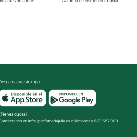
lo antes de abrirlo
Garantía de distribuidor oficial
Descarga nuestra app
¿Tienes dudas?
Contáctanos en info@perfumeriajulia.es o llámanos a 663 687 089