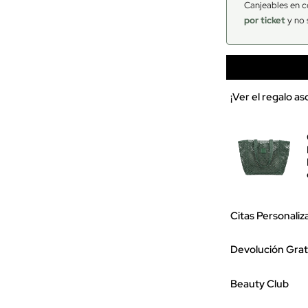
Canjeables en c
por ticket
y no 
¡Ver el regalo a
Citas Personaliz
Devolución Grat
Beauty Club