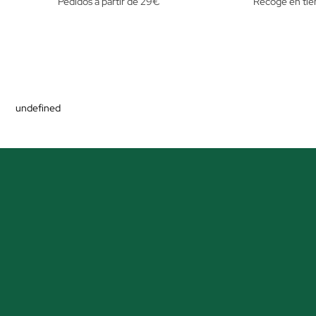
Pedidos a partir de 29€
Recoge en tie
undefined