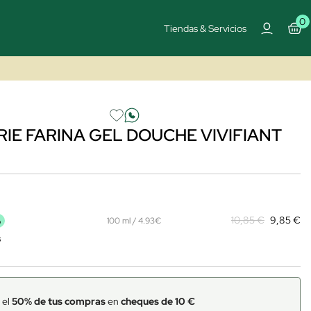
0
Tiendas & Servicios
IE FARINA GEL DOUCHE VIVIFIANT
%
10,85 €
9,85 €
100 ml / 4.93€
s
 el
50% de tus compras
en
cheques de 10 €