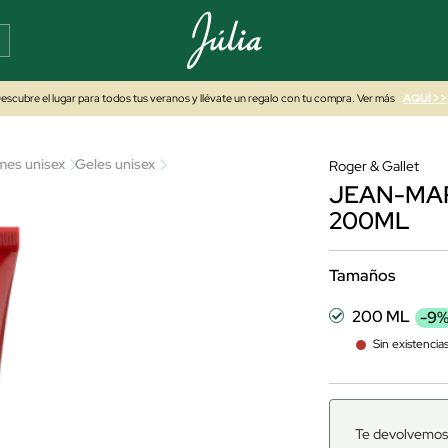
escubre el lugar para todos tus veranos y llévate un regalo con tu compra. Ver más
AQUÍ >>
es unisex
Geles unisex
Roger & Gallet
JEAN-MAR
200ML
Tamaños
200 ML
-9
Sin existencia
Te devolvemos