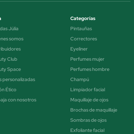
a
Categorías
das Júlia
Pintauñas
énes somos
Correctores
ribuidores
Eyeliner
uty Club
Perfumes mujer
uty Space
Perfumes hombre
s personalizadas
Champú
n Ético
Limpiador facial
aja con nosotros
Maquillaje de ojos
Brochas de maquillaje
Sombras de ojos
Exfoliante facial