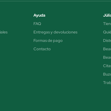
Ayuda
Júli
FAQ
Tien
iales
Entregas y devoluciones
Qui
Formas de pago
Dist
Contacto
Bea
Bea
Cita
Buzó
Trab