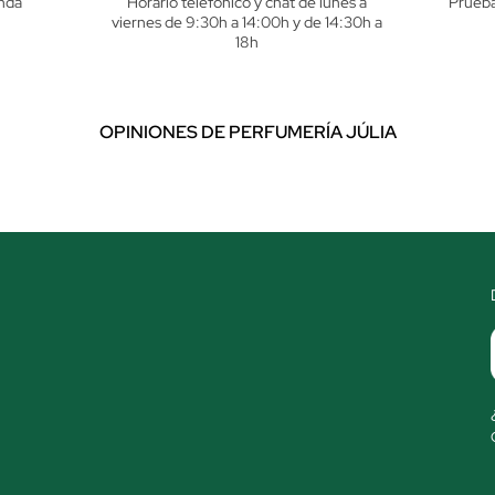
nda
Horario telefónico y chat de lunes a
Pruéba
viernes de 9:30h a 14:00h y de 14:30h a
18h
OPINIONES DE PERFUMERÍA JÚLIA