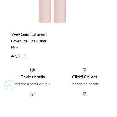
Yves Saint Laurent
Lovenude Lip Blusher
Mate
42,30 €
Envíos gratis
Click&Collect
Pedidos a partir de 29€
Recoge en tienda
Atención al cliente
Try&Buy
Horario telefónico y chat de
Pruébalo antes de abrirlo
lunes a viernes de 9:30h a