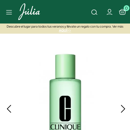
0
Descubre el lugar para todos tus veranos y llévate un regalo con tu compra. Ver más
AQUÍ>>