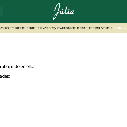
escubre el lugar para todos tus veranos y llévate un regalo con tu compra. Ver más
AQUÍ >>
abajando en ello.
adas: