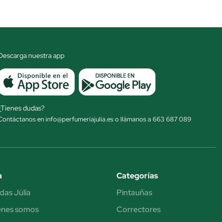
Descarga nuestra app
¿Tienes dudas?
Contáctanos en info@perfumeriajulia.es o llámanos a 663 687 089
a
Categorías
das Júlia
Pintauñas
énes somos
Correctores