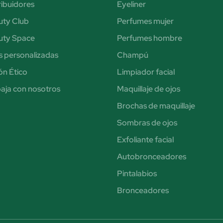
ribuidores
Eyeliner
uty Club
Perfumes mujer
uty Space
Perfumes hombre
s personalizadas
Champú
n Ético
Limpiador facial
aja con nosotros
Maquillaje de ojos
Brochas de maquillaje
Sombras de ojos
Exfoliante facial
Autobronceadores
Pintalabios
Bronceadores