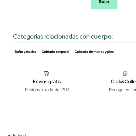
Solar
Categorias relacionadas con
cuerpo
:
Baño y ducha
Cuidado corporal
Cuidado de manos y pies
Envíos gratis
Click&Colle
Pedidos a partir de 29€
Recoge en tie
undefined