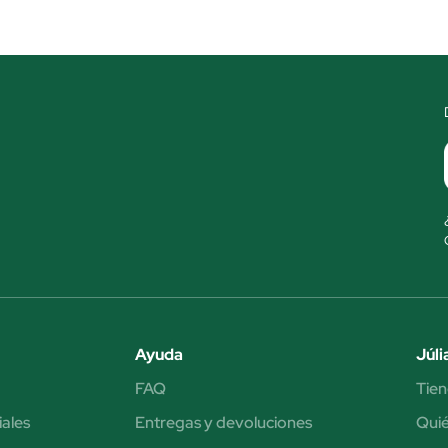
Ayuda
Júli
FAQ
Tien
iales
Entregas y devoluciones
Qui