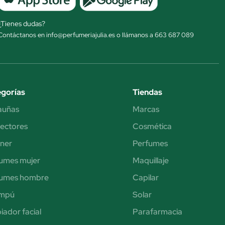
¿Tienes dudas?
Contáctanos en info@perfumeriajulia.es o llámanos a 663 687 089
gorías
Tiendas
auñas
Marcas
ectores
Cosmética
iner
Perfumes
umes mujer
Maquillaje
fumes hombre
Capilar
mpú
Solar
iador facial
Parafarmacia