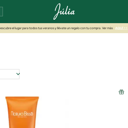
escubre el lugar para todos tus veranos y llévate un regalo con tu compra. Ver más
AQUÍ >>