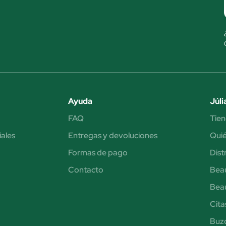
Ayuda
Júli
FAQ
Tien
iales
Entregas y devoluciones
Qui
Formas de pago
Dist
Contacto
Bea
Bea
Cita
Buzó