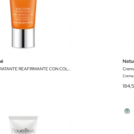
sé
Natu
FLUIDO HIDRATANTE REAFIRMANTE CON COLOR C+C VITAMIN SHEER FLUID SPF25 50 ML NATURA BISSÉ
Crema 
184,