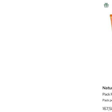
Natu
Pack P
Pack pe
167,5