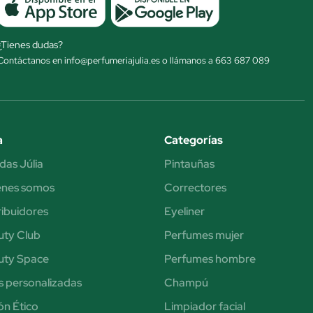
¿Tienes dudas?
Contáctanos en info@perfumeriajulia.es o llámanos a 663 687 089
a
Categorías
das Júlia
Pintauñas
énes somos
Correctores
ribuidores
Eyeliner
uty Club
Perfumes mujer
uty Space
Perfumes hombre
s personalizadas
Champú
n Ético
Limpiador facial