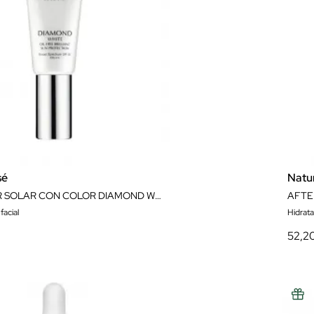
sé
Natu
PROTECTOR SOLAR CON COLOR DIAMOND WHITE SPF 50 PA+++ OIL FREE BRILLIANT SUN PROTECTION 30 ML NATURA BISSÉ
facial
Hidrat
52,2