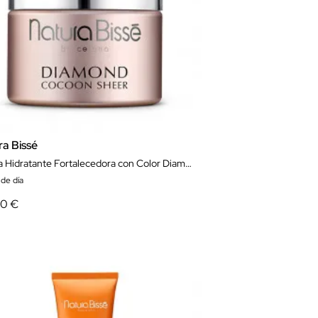
ra Bissé
Crema Hidratante Fortalecedora con Color Diamond Cocoon Sheer Cream SPF 30 Pa++ 50 ml
de día
50 €