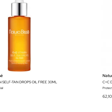
sé
Natu
N SELF-TAN DROPS OIL FREE 30ML
C+C 
ial
Protect
62,1