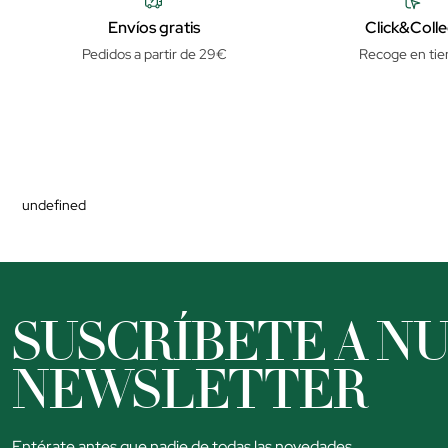
Envíos gratis
Click&Colle
Pedidos a partir de 29€
Recoge en tie
undefined
SUSCRÍBETE A N
NEWSLETTER
Entérate antes que nadie de todas las novedades,