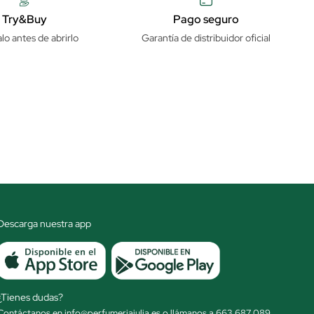
Try&Buy
Pago seguro
lo antes de abrirlo
Garantía de distribuidor oficial
Descarga nuestra app
¿Tienes dudas?
Contáctanos en info@perfumeriajulia.es o llámanos a 663 687 089