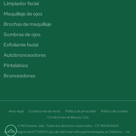
Limpiador facial
Maquillaje de ojos
Brochas de maquillaje
Sombras de ojos
Exfoliante facial
Autobronceadores
Pintalabios
Bronceadores
Aviso legal
Condiciones de venta
Política de privacidad
Política de cookies
Condiciones de Beauty Club
© Perfumería Júlia. Todos los derechos reservados - CIF B19464684
Avenida Puigcerda Nº7 08185 Lliça de Vall Email: info@perfumeriajulia.es Teléfono: +34