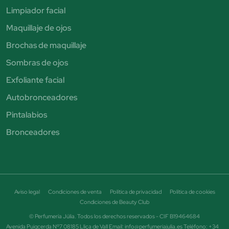
Limpiador facial
Maquillaje de ojos
Brochas de maquillaje
Sombras de ojos
Exfoliante facial
Autobronceadores
Pintalabios
Bronceadores
Aviso legal
Condiciones de venta
Política de privacidad
Política de cookies
Condiciones de Beauty Club
© Perfumería Júlia. Todos los derechos reservados - CIF B19464684
Avenida Puigcerda Nº7 08185 Lliça de Vall Email: info@perfumeriajulia.es Teléfono: +34