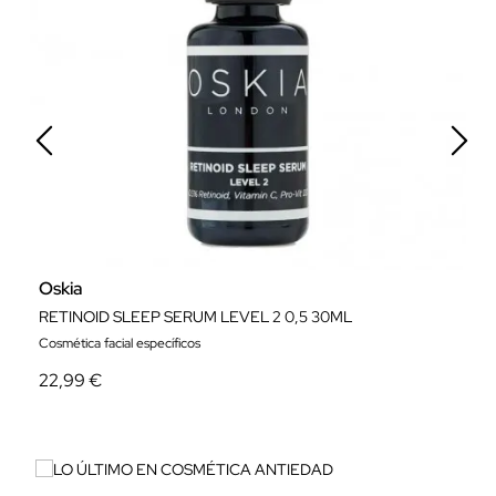
Oskia
S
RETINOID SLEEP SERUM LEVEL 2 0,5 30ML
Cosmética facial específicos
Se
22,99 €
3