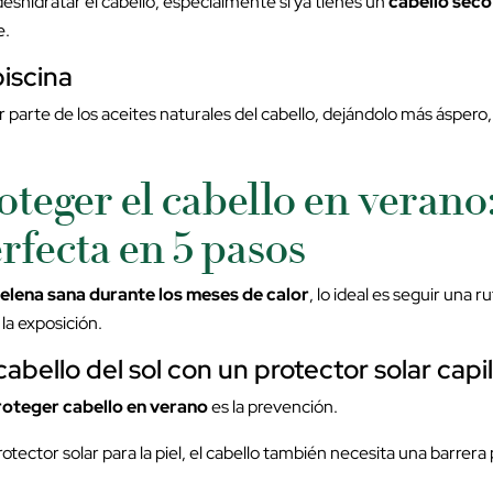
eshidratar el cabello, especialmente si ya tienes un
cabello seco
e.
piscina
r parte de los aceites naturales del cabello, dejándolo más áspero, s
teger el cabello en verano:
rfecta en 5 pasos
elena sana
durante los meses de calor
, lo ideal es seguir una r
la exposición.
cabello del sol con un protector solar capi
roteger cabello en verano
es la prevención.
otector solar para la piel, el cabello también necesita una barrera 