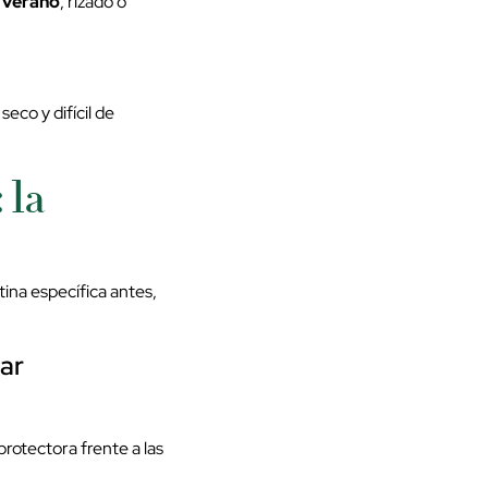
 verano
, rizado o
eco y difícil de
 la
utina específica antes,
lar
protectora frente a las