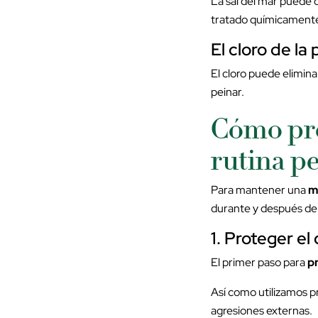
La sal del mar puede d
tratado químicament
El cloro de la 
El cloro puede elimina
peinar.
Cómo pro
rutina pe
Para mantener una
m
durante y después de 
1.
Proteger el 
El primer paso para
p
Así como utilizamos pr
agresiones externas.