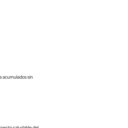
os acumulados sin
specto saludable del