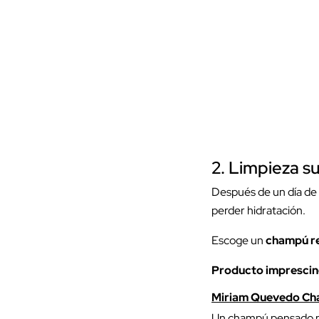
2.
Limpieza su
Después de un día de v
perder hidratación.
Escoge un
champú r
Producto imprescin
Miriam Quevedo Ch
Un champú pensado pa