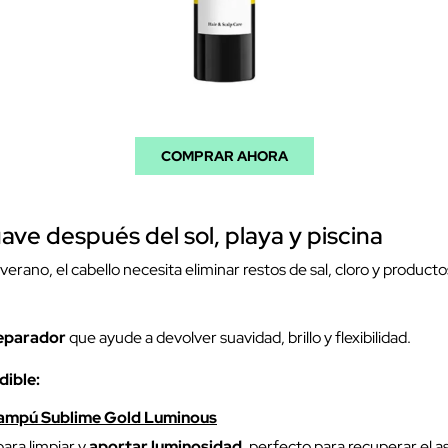
COMPRAR AHORA
ave después del sol, playa y piscina
erano, el cabello necesita eliminar restos de sal, cloro y product
eparador
que ayude a devolver suavidad, brillo y flexibilidad.
dible:
ampú Sublime Gold Luminous
ra limpiar y
aportar luminosidad
, perfecto para recuperar el a