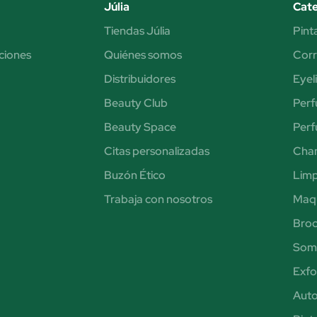
Júlia
Cate
Tiendas Júlia
Pint
ciones
Quiénes somos
Corr
Distribuidores
Eyel
Beauty Club
Perf
Beauty Space
Per
Citas personalizadas
Cha
Buzón Ético
Limp
Trabaja con nosotros
Maqu
Broc
Somb
Exfol
Aut