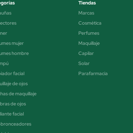
gorías
Tiendas
auñas
Marcas
ectores
Cosmética
iner
Perfumes
umes mujer
Maquillaje
fumes hombre
Capilar
mpú
Solar
iador facial
Parafarmacia
illaje de ojos
has de maquillaje
ras de ojos
iante facial
obronceadores