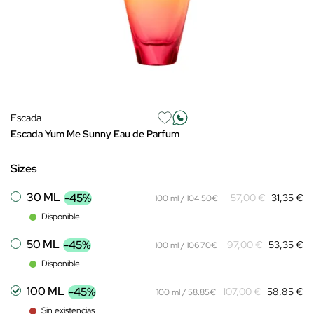
Escada
Escada Yum Me Sunny Eau de Parfum
Sizes
30 ML
-45%
57,00 €
31,35 €
100 ml / 104.50€
Disponible
50 ML
-45%
97,00 €
53,35 €
100 ml / 106.70€
Disponible
100 ML
-45%
107,00 €
58,85 €
100 ml / 58.85€
Sin existencias