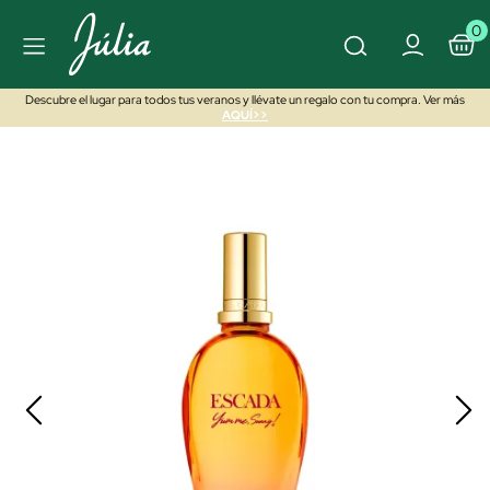
0
Descubre el lugar para todos tus veranos y llévate un regalo con tu compra. Ver más
AQUÍ>>