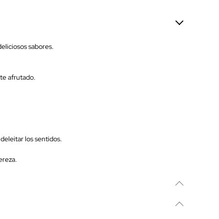
liciosos sabores.
te afrutado.
eleitar los sentidos.
ereza.