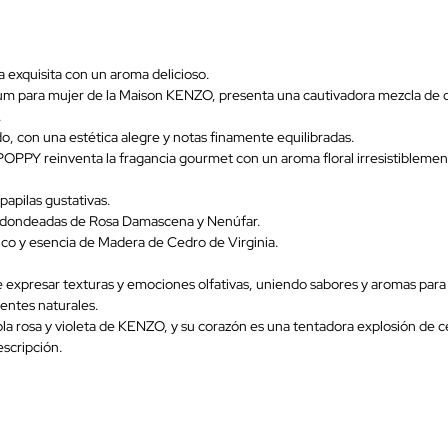
exquisita con un aroma delicioso.
ra mujer de la Maison KENZO, presenta una cautivadora mezcla de de
.
ido, con una estética alegre y notas finamente equilibradas.
PY reinventa la fragancia gourmet con un aroma floral irresistiblemen
papilas gustativas.
redondeadas de Rosa Damascena y Nenúfar.
nco y esencia de Madera de Cedro de Virginia.
expresar texturas y emociones olfativas, uniendo sabores y aromas para d
ntes naturales.
a rosa y violeta de KENZO, y su corazón es una tentadora explosión de c
escripción.