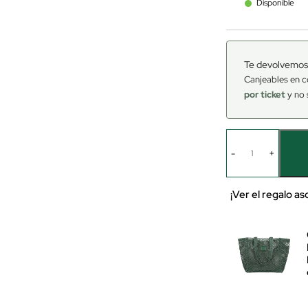
Disponible
Te devolvemos
Canjeables en c
por ticket
y no 
-
+
¡Ver el regalo a