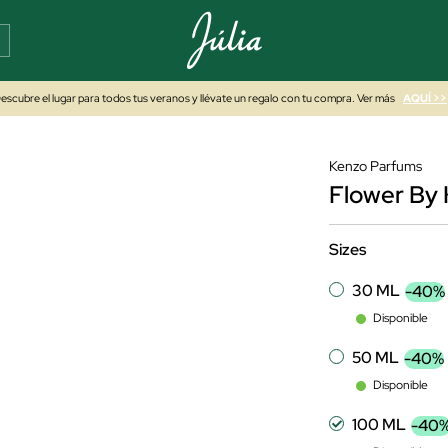
escubre el lugar para todos tus veranos y llévate un regalo con tu compra. Ver más
AQUÍ >>
Kenzo Parfums
Flower By
Sizes
30 ML
-40%
Disponible
50 ML
-40%
Disponible
100 ML
-40