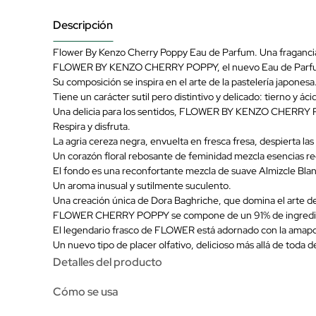
Descripción
Flower By Kenzo Cherry Poppy Eau de Parfum. Una fragancia 
FLOWER BY KENZO CHERRY POPPY, el nuevo Eau de Parfum pa
Su composición se inspira en el arte de la pastelería japonesa
Tiene un carácter sutil pero distintivo y delicado: tierno y ác
Una delicia para los sentidos, FLOWER BY KENZO CHERRY POP
Respira y disfruta.
La agria cereza negra, envuelta en fresca fresa, despierta las 
Un corazón floral rebosante de feminidad mezcla esencias 
El fondo es una reconfortante mezcla de suave Almizcle Bla
Un aroma inusual y sutilmente suculento.
Una creación única de Dora Baghriche, que domina el arte de 
FLOWER CHERRY POPPY se compone de un 91% de ingredie
El legendario frasco de FLOWER está adornado con la amapol
Un nuevo tipo de placer olfativo, delicioso más allá de toda d
Detalles del producto
Cómo se usa