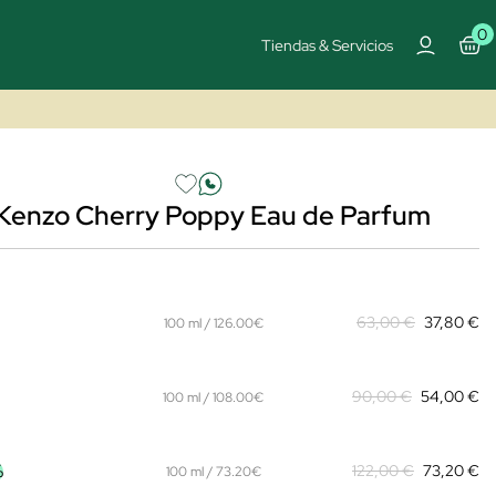
0
Tiendas & Servicios
 Kenzo Cherry Poppy Eau de Parfum
63,00 €
37,80 €
100 ml / 126.00€
90,00 €
54,00 €
100 ml / 108.00€
%
122,00 €
73,20 €
100 ml / 73.20€