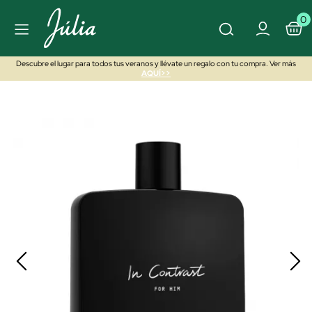
0
Descubre el lugar para todos tus veranos y llévate un regalo con tu compra. Ver más
AQUÍ>>