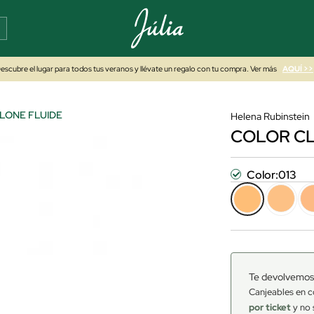
escubre el lugar para todos tus veranos y llévate un regalo con tu compra. Ver más
AQUÍ >>
LONE FLUIDE
Helena Rubinstein
COLOR CL
Color:
013
Te devolvemos
Canjeables en c
por ticket
y no 