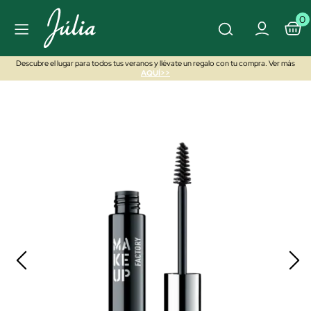
0
Descubre el lugar para todos tus veranos y llévate un regalo con tu compra. Ver más
AQUÍ>>