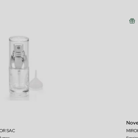
Nove
OR SAC
MIRO