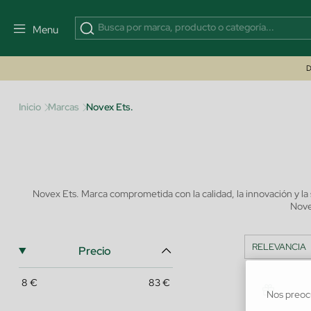
Menu
D
Inicio
Marcas
Novex Ets.
Novex Ets. Marca comprometida con la calidad, la innovación y la
Nove
Precio
8
€
83
€
Nos preoc