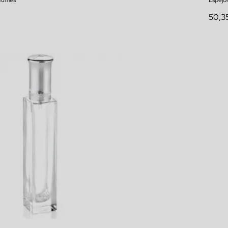
rfumes
Espejo
50,3