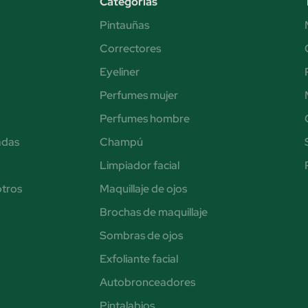
Categorías
Pintauñas
Correctores
Eyeliner
Perfumes mujer
Perfumes hombre
adas
Champú
Limpiador facial
otros
Maquillaje de ojos
Brochas de maquillaje
Sombras de ojos
Exfoliante facial
Autobronceadores
Pintalabios