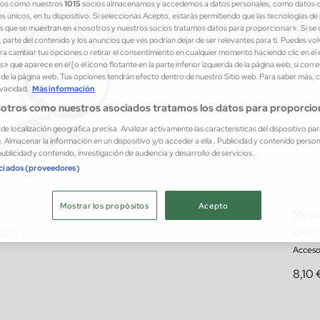
ros como nuestros
1015
socios almacenamos y accedemos a datos personales, como datos 
es únicos, en tu dispositivo. Si seleccionas Acepto, estarás permitiendo que las tecnologías d
s que se muestran en «nosotros y nuestros socios tratamos datos para proporcionar». Si se d
 parte del contenido y los anuncios que ves podrían dejar de ser relevantes para ti. Puedes vo
a cambiar tus opciones o retirar el consentimiento en cualquier momento haciendo clic en el
s» que aparece en el [o el ícono flotante en la parte inferior izquierda de la página web, si corr
r de la página web. Tus opciones tendrán efecto dentro de nuestro Sitio web. Para saber más, 
ivacidad.
Más información
otros como nuestros asociados tratamos los datos para proporcio
s de localización geográfica precisa. Analizar activamente las características del dispositivo par
n. Almacenar la información en un dispositivo y/o acceder a ella . Publicidad y contenido perso
ublicidad y contenido, investigación de audiencia y desarrollo de servicios .
ociados (proveedores)
Mostrar los propósitos
Acepto
Nove
ACES
VAPO
Acceso
8,10 