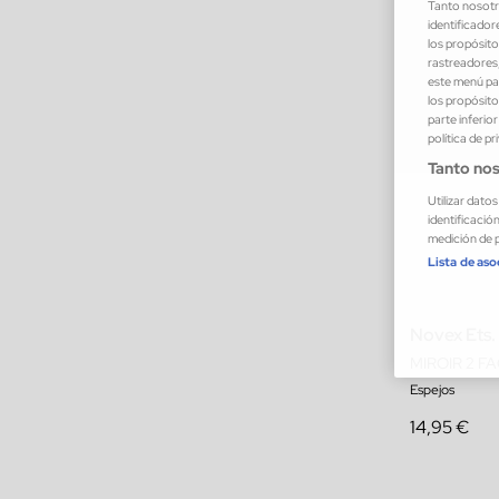
Tanto nosot
identificador
los propósito
rastreadores,
este menú par
los propósito
parte inferio
política de pr
Tanto nos
Utilizar dato
identificació
medición de p
Lista de as
Novex Ets.
MIROIR 2 F
Espejos
14,95 €