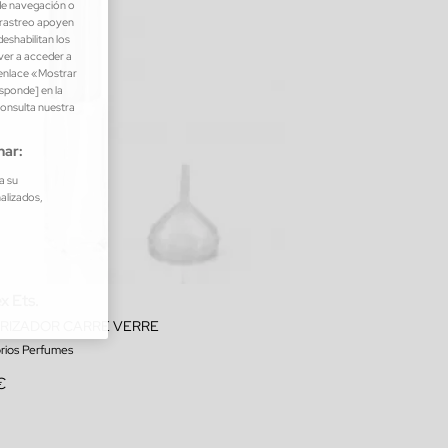
de navegación o
e rastreo apoyen
eshabilitan los
lver a acceder a
 enlace «Mostrar
esponde] en la
consulta nuestra
nar:
a su
nalizados,
x Ets.
RIZADOR CARRE VERRE
rios Perfumes
€