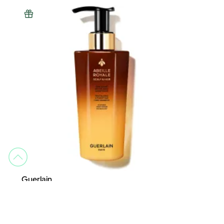
Guerlain
Abeille Royale Tratamiento Limpiador Revitalizante y Fortalecedor
Tratamiento Capilar
79,95 €